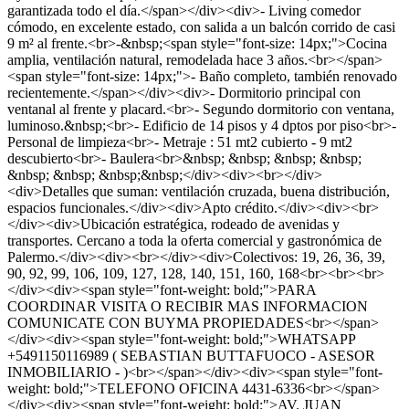
garantizada todo el día.</span></div><div>- Living comedor
cómodo, en excelente estado, con salida a un balcón corrido de casi
9 m² al frente.<br>-&nbsp;<span style="font-size: 14px;">Cocina
amplia, ventilación natural, remodelada hace 3 años.<br></span>
<span style="font-size: 14px;">- Baño completo, también renovado
recientemente.</span></div><div>- Dormitorio principal con
ventanal al frente y placard.<br>- Segundo dormitorio con ventana,
luminoso.&nbsp;<br>- Edificio de 14 pisos y 4 dptos por piso<br>-
Personal de limpieza<br>- Metraje : 51 mt2 cubierto - 9 mt2
descubierto<br>- Baulera<br>&nbsp; &nbsp; &nbsp; &nbsp;
&nbsp; &nbsp; &nbsp;&nbsp;</div><div><br></div>
<div>Detalles que suman: ventilación cruzada, buena distribución,
espacios funcionales.</div><div>Apto crédito.</div><div><br>
</div><div>Ubicación estratégica, rodeado de avenidas y
transportes. Cercano a toda la oferta comercial y gastronómica de
Palermo.</div><div><br></div><div>Colectivos: 19, 26, 36, 39,
90, 92, 99, 106, 109, 127, 128, 140, 151, 160, 168<br><br><br>
</div><div><span style="font-weight: bold;">PARA
COORDINAR VISITA O RECIBIR MAS INFORMACION
COMUNICATE CON BUYMA PROPIEDADES<br></span>
</div><div><span style="font-weight: bold;">WHATSAPP
+5491150116989 ( SEBASTIAN BUTTAFUOCO - ASESOR
INMOBILIARIO - )<br></span></div><div><span style="font-
weight: bold;">TELEFONO OFICINA 4431-6336<br></span>
</div><div><span style="font-weight: bold;">AV. JUAN