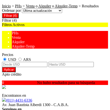
Inicio
>
PHs
>
Venta
o
Alquiler
o
Alquiler-Temp
> Resultados
Ordenar por
Filtrar
(4)
Filtrar
(4)
Filtros Activos
PHs
Venta
Alquiler
Alquiler-Temp
Precios
USD
ARS
Aplicar
Apto crédito
0
No hubo resultados para su búsqueda
Encontranos en
(011) 4431-6336
Av. Juan Bautista Alberdi 1300 - C.A.B.A.
Seguinos en