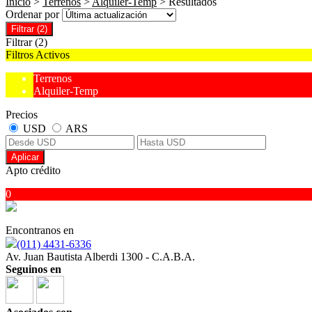
Inicio
>
Terrenos
>
Alquiler-Temp
> Resultados
Ordenar por
Filtrar
(2)
Filtrar
(2)
Filtros Activos
Terrenos
Alquiler-Temp
Precios
USD
ARS
Aplicar
Apto crédito
0
Encontranos en
(011) 4431-6336
Av. Juan Bautista Alberdi 1300 - C.A.B.A.
Seguinos en